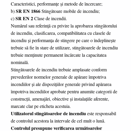
Caracteristici, performanțe şi metode de încercare;
SR EN 1866
b)
Stingătoare mobile de incendiu;
SR EN 2
c)
Clase de incendii.
Numărul sau referinţă cu privire la aprobarea stingătorului
de incendiu, clasificarea, compatibilitatea cu clasele de
incendiu şi performanţa de stingere pe care o îndeplineşte
trebuie să fie în stare de utilizare, stingătoarele de incendiu
trebuie menţinute permanent încărcate la capacitatea
nominală.
Stingătoarele de incendiu trebuie amplasate conform
prevederilor normelor generale de apărare împotriva
incendiilor şi ale dispoziţiilor generale privind apărarea
împotriva incendiilor aprobate pentru anumite categorii de
construcţii, amenajări, obiective şi instalaţiile aferente,
marcate clar pe eticheta acestuia.
Utilizatorul stingătoarelor de incendiu
este responsabil
de controlul acestora la intervale de cel mult o lună.
Controlul
presupune verificarea următoarelor