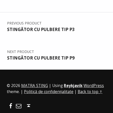
PREVIOUS PRODUCT
STINGĂTOR CU PULBERE TIP P3
NEXT PRODUCT
STINGĂTOR CU PULBERE TIP P9
© 2026
MATRA STING
|
Using
Reykjavik
WordPress
theme.
|
Politică de confidențialitate
|
Back to top ↑