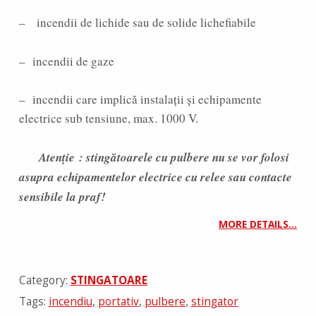
– incendii de lichide sau de solide lichefiabile
– incendii de gaze
– incendii care implică instalații și echipamente
electrice sub tensiune, max. 1000 V.
Atenție : stingătoarele cu pulbere nu se vor folosi
asupra echipamentelor electrice cu relee sau contacte
sensibile la praf!
MORE DETAILS…
Category:
STINGATOARE
Tags:
incendiu
,
portativ
,
pulbere
,
stingator