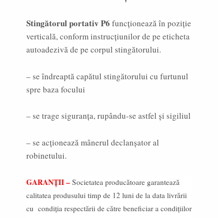
Stingătorul portativ P6
funcționează în poziție
verticală, conform instrucțiunilor de pe eticheta
autoadezivă de pe corpul stingătorului.
– se îndreaptă capătul stingătorului cu furtunul
spre baza focului
– se trage siguranța, rupându-se astfel și sigiliul
– se acționează mânerul declanșator al
robinetului.
GARANȚII –
Societatea producătoare garantează
calitatea produsului timp de 12 luni de la data livrării
cu condiția respectării de către beneficiar a condițiilor